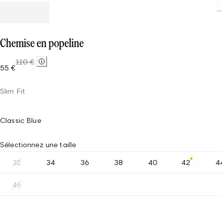
Loading.
Chemise en popeline
110 €
55 €
Slim Fit
Classic Blue
Sélectionnez une taille
32
34
36
38
40
42
4
46