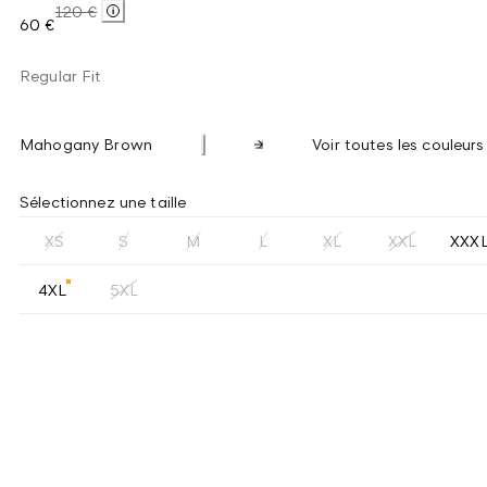
120 €
60 €
Regular Fit
Mahogany Brown
Voir toutes les couleurs
Sélectionnez une taille
XS
S
M
L
XL
XXL
XXX
4XL
5XL