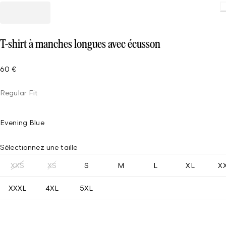
T-shirt à manches longues avec écusson
60 €
Regular Fit
Evening Blue
Sélectionnez une taille
XXS
XS
S
M
L
XL
X
XXXL
4XL
5XL