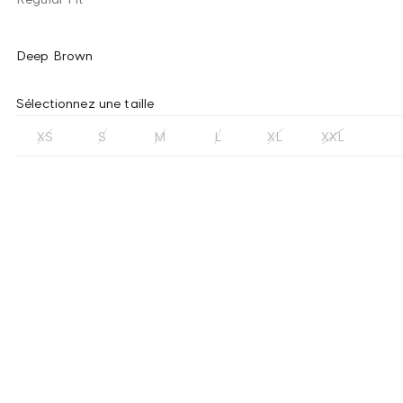
Deep Brown
Sélectionnez une taille
XS
S
M
L
XL
XXL