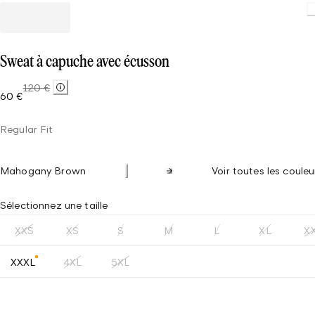
Sweat à capuche avec écusson
120 €
60 €
Regular Fit
Mahogany Brown
Voir toutes les couleu
Sélectionnez une taille
XXS
XS
S
M
L
XL
X
XXXL
4XL
5XL