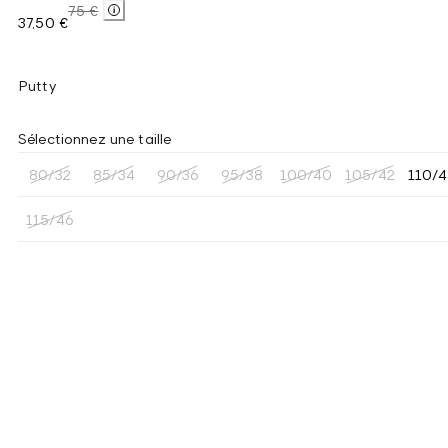
75 €
37,50 €
Putty
Sélectionnez une taille
80/32
85/34
90/36
95/38
100/40
105/42
110/
115/46