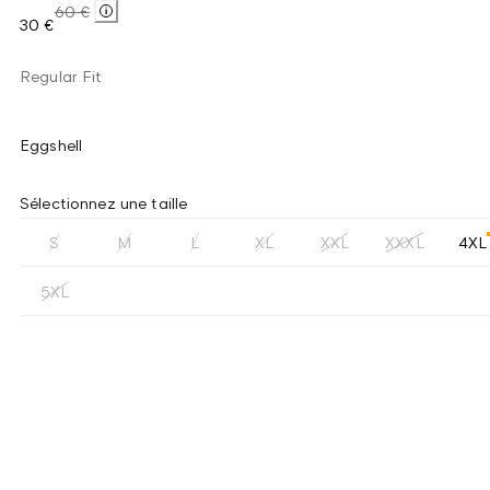
60 €
30 €
Regular Fit
Eggshell
Sélectionnez une taille
S
M
L
XL
XXL
XXXL
4XL
5XL