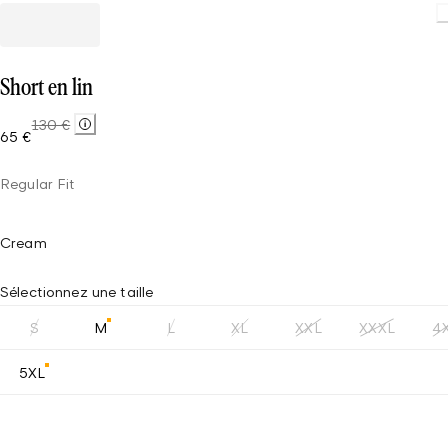
Short en lin
130 €
65 €
Regular Fit
Cream
Sélectionnez une taille
S
M
L
XL
XXL
XXXL
4
5XL