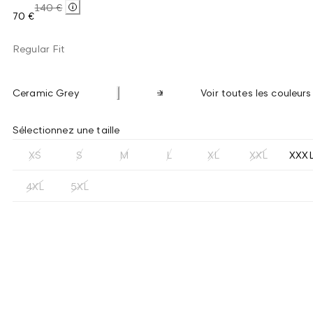
140 €
70 €
Regular Fit
Ceramic Grey
Voir toutes les couleurs
Sélectionnez une taille
XS
S
M
L
XL
XXL
XXX
4XL
5XL