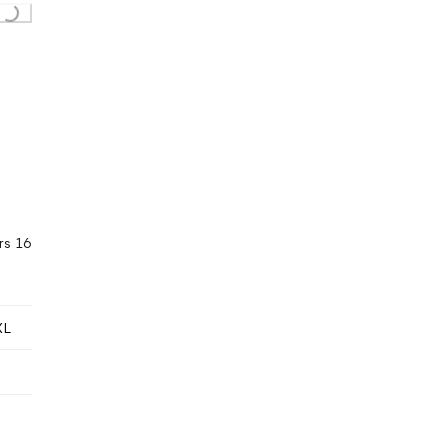
g...
rs 16
XL