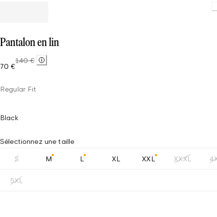
Pantalon en lin
140 €
70 €
Regular Fit
Black
Sélectionnez une taille
S
M
L
XL
XXL
XXXL
4
5XL