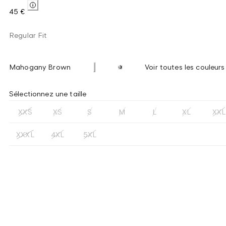
45 €
Regular Fit
Mahogany Brown
Voir toutes les couleurs
Sélectionnez une taille
XXS
XS
S
M
L
XL
XXL
XXXL
4XL
5XL