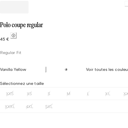
Loading
Polo coupe regular
45 €
Regular Fit
Vanilla Yellow
Voir toutes les couleu
Sélectionnez une taille
XXS
XS
S
M
L
XL
X
XXXL
4XL
5XL