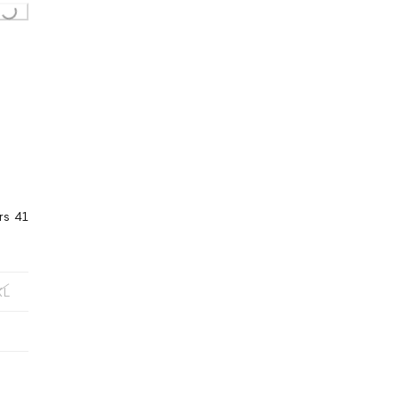
...
rs 41
XL