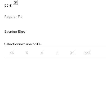
55 €
Regular Fit
Evening Blue
Sélectionnez une taille
XS
S
M
L
XL
XXL