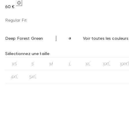
60 €
Regular Fit
Deep Forest Green
Voir toutes les couleurs
Sélectionnez une taille
XS
S
M
L
XL
XXL
XXX
4XL
5XL