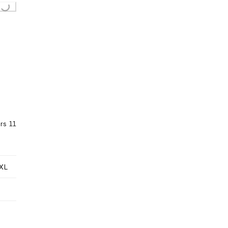
Loading...
rs 11
XL