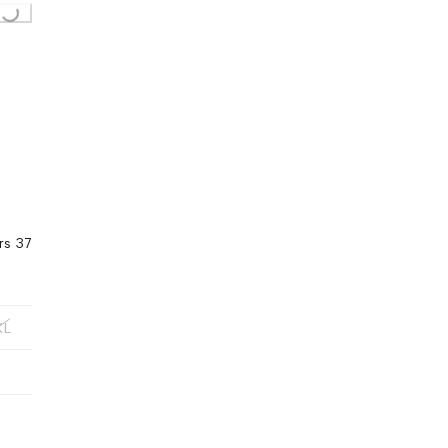
rs 37
XL