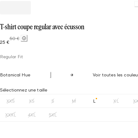
T-shirt coupe regular avec écusson
50 €
25 €
Regular Fit
Botanical Hue
Voir toutes les couleu
Sélectionnez une taille
XXS
XS
S
M
L
XL
X
XXXL
4XL
5XL