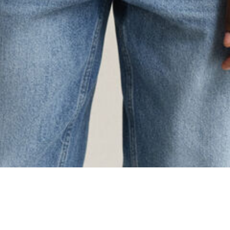
ing...