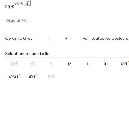
50 €
25 €
Regular Fit
Ceramic Grey
Voir toutes les couleurs
Sélectionnez une taille
XXS
XS
S
M
L
XL
XXL
XXXL
4XL
5XL