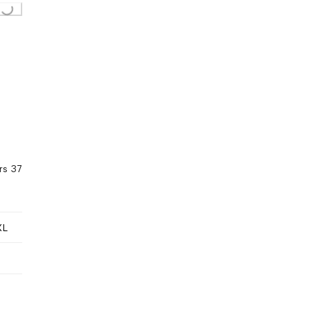
Loading...
rs 37
XL