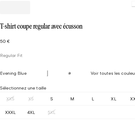
T-shirt coupe regular avec écusson
50 €
Regular Fit
Evening Blue
Voir toutes les couleu
Sélectionnez une taille
XXS
XS
S
M
L
XL
X
XXXL
4XL
5XL