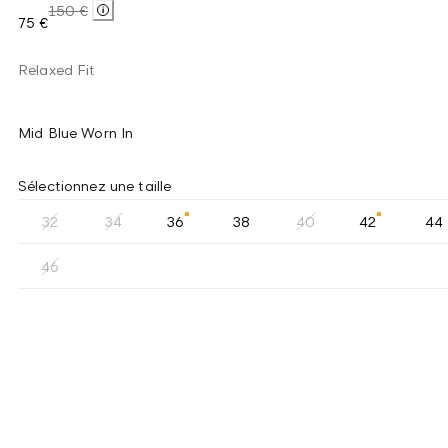
150 €
75 €
Relaxed Fit
Mid Blue Worn In
Sélectionnez une taille
32
34
36
38
40
42
44
46