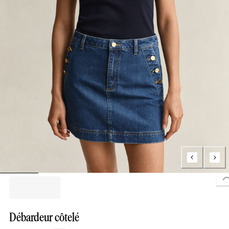
L
Débardeur côtelé