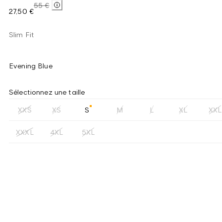
55 €
27,50 €
Slim Fit
Evening Blue
Sélectionnez une taille
XXS
XS
S
M
L
XL
XXL
XXXL
4XL
5XL