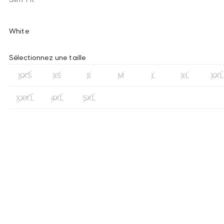
White
Sélectionnez une taille
XXS
XS
S
M
L
XL
XXL
XXXL
4XL
5XL