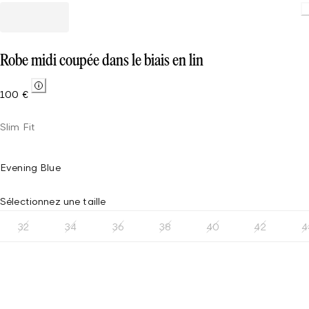
Robe midi coupée dans le biais en lin
100 €
Slim Fit
Evening Blue
Sélectionnez une taille
32
34
36
38
40
42
4