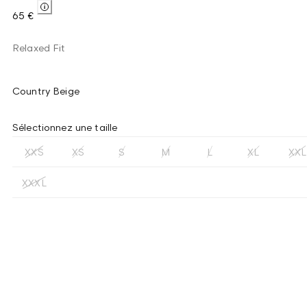
65 €
Relaxed Fit
Country Beige
Sélectionnez une taille
XXS
XS
S
M
L
XL
XXL
XXXL