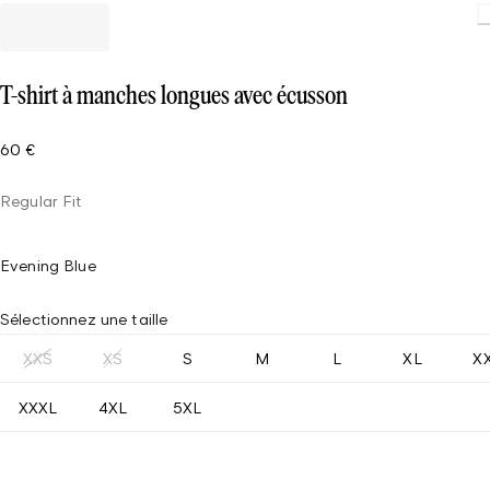
T-shirt à manches longues avec écusson
60 €
Regular Fit
Evening Blue
Sélectionnez une taille
XXS
XS
S
M
L
XL
X
XXXL
4XL
5XL