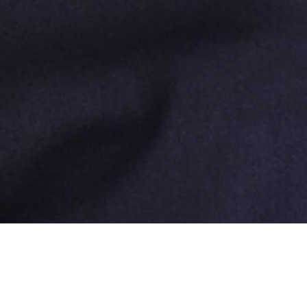
ing...