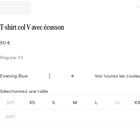
T-shirt col V avec écusson
50 €
Regular Fit
Evening Blue
Voir toutes les couleu
Sélectionnez une taille
XXS
XS
S
M
L
XL
X
XXXL