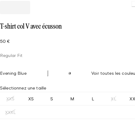
T-shirt col V avec écusson
50 €
Regular Fit
Evening Blue
Voir toutes les couleu
Sélectionnez une taille
XXS
XS
S
M
L
XL
X
XXXL