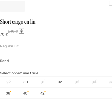
Short cargo en lin
140 €
70 €
Regular Fit
Sand
Sélectionnez une taille
29
30
31
32
33
34
3
38
40
42