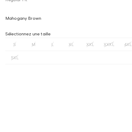
Mahogany Brown
Sélectionnez une taille
S
M
L
XL
XXL
XXXL
4XL
5XL