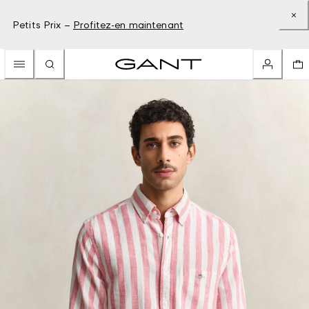
Petits Prix –
Profitez-en maintenant