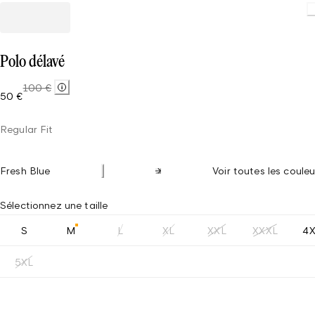
Polo délavé
100 €
50 €
Regular Fit
Fresh Blue
Voir toutes les couleu
Sélectionnez une taille
S
M
L
XL
XXL
XXXL
4
5XL