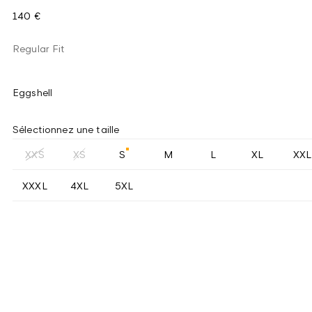
140 €
Regular Fit
Eggshell
Sélectionnez une taille
XXS
XS
S
M
L
XL
XXL
XXXL
4XL
5XL