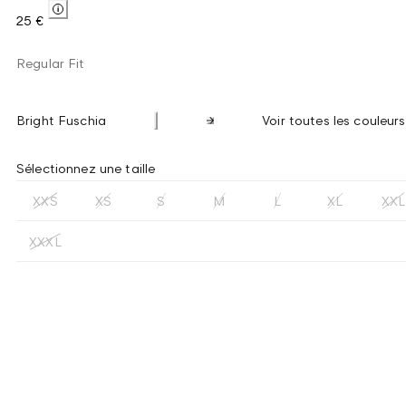
25 €
Regular Fit
Bright Fuschia
Voir toutes les couleurs
Sélectionnez une taille
XXS
XS
S
M
L
XL
XXL
XXXL