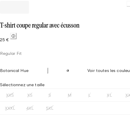
L
T-shirt coupe regular avec écusson
25 €
Regular Fit
Botanical Hue
Voir toutes les couleu
Sélectionnez une taille
XXS
XS
S
M
L
XL
X
XXXL
4XL
5XL