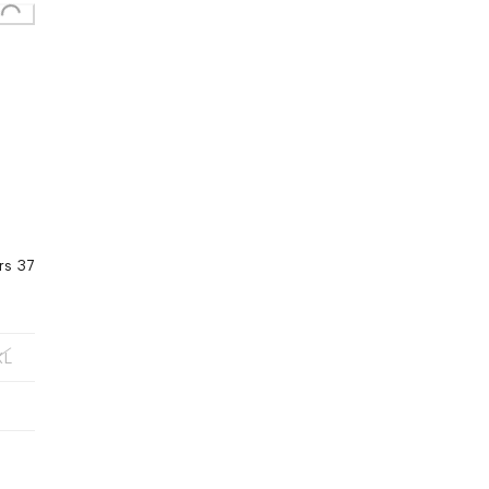
oading...
rs 37
XL