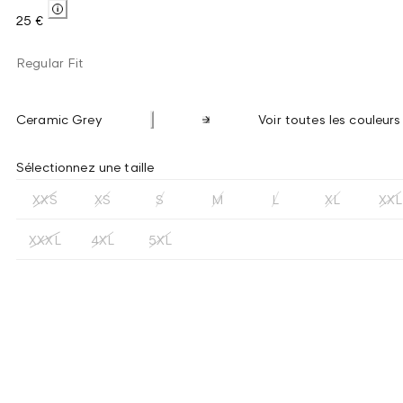
25 €
Regular Fit
Ceramic Grey
Voir toutes les couleurs
Sélectionnez une taille
XXS
XS
S
M
L
XL
XXL
XXXL
4XL
5XL