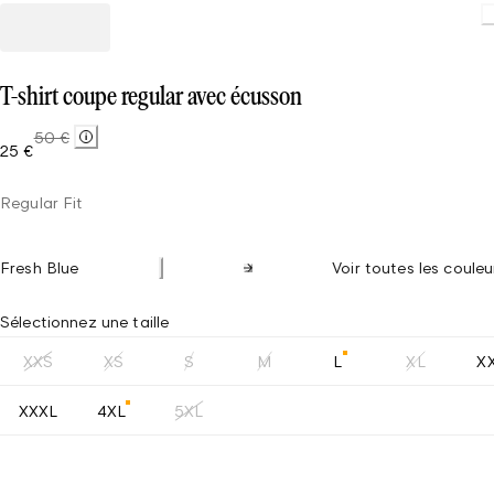
Loading
T-shirt coupe regular avec écusson
50 €
25 €
Regular Fit
Fresh Blue
Voir toutes les couleu
Sélectionnez une taille
XXS
XS
S
M
L
XL
X
XXXL
4XL
5XL