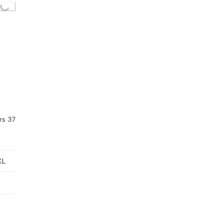
...
rs 37
XL