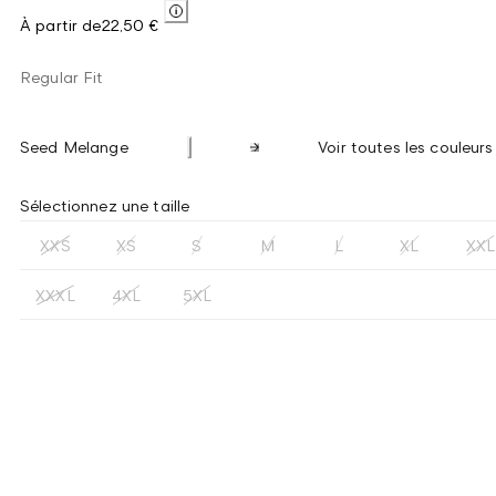
À partir de
22,50 €
Regular Fit
Seed Melange
Voir toutes les couleurs
Sélectionnez une taille
XXS
XS
S
M
L
XL
XXL
XXXL
4XL
5XL