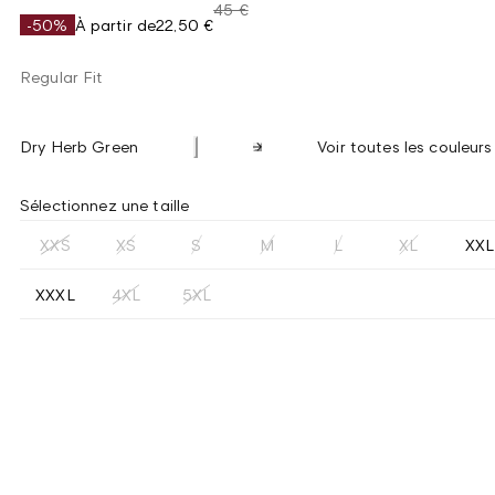
45 €
-50%
À partir de
22,50 €
Regular Fit
Dry Herb Green
Voir toutes les couleurs
Sélectionnez une taille
XXS
XS
S
M
L
XL
XXL
XXXL
4XL
5XL