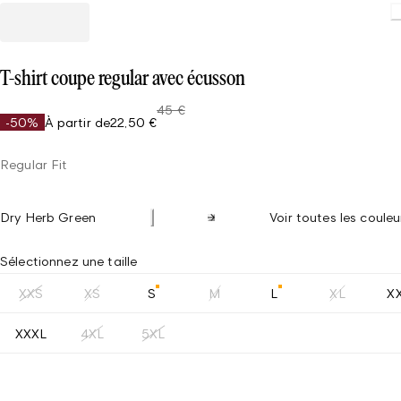
T-shirt coupe regular avec écusson
45 €
-50%
À partir de
22,50 €
Regular Fit
Dry Herb Green
Voir toutes les couleu
Sélectionnez une taille
XXS
XS
S
M
L
XL
X
XXXL
4XL
5XL