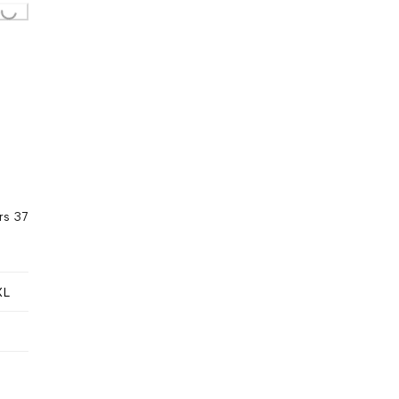
Loading...
rs 37
XL