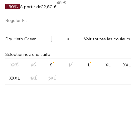
45 €
-50%
À partir de
22,50 €
Regular Fit
Dry Herb Green
Voir toutes les couleurs
Sélectionnez une taille
XXS
XS
S
M
L
XL
XXL
XXXL
4XL
5XL