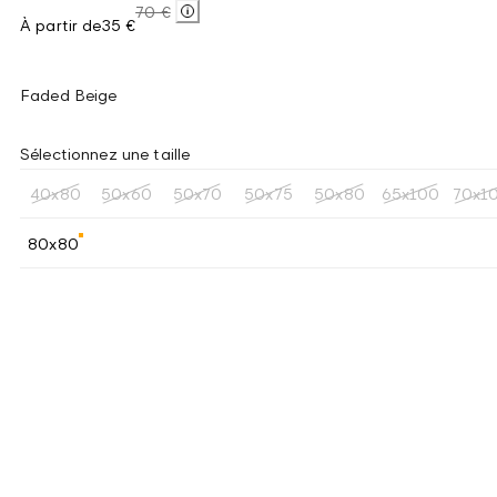
70 €
À partir de
35 €
Faded Beige
Sélectionnez une taille
40x80
50x60
50x70
50x75
50x80
65x100
70x1
80x80