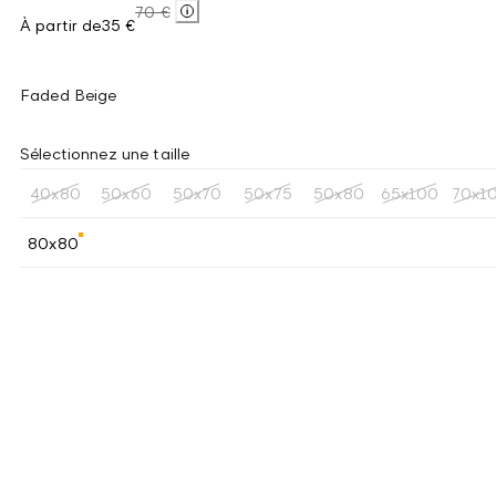
70 €
À partir de
35 €
Faded Beige
Sélectionnez une taille
40x80
50x60
50x70
50x75
50x80
65x100
70x1
80x80