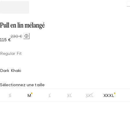
Pull en lin mélangé
230 €
115 €
Regular Fit
Dark Khaki
Sélectionnez une taille
S
M
L
XL
XXL
XXXL