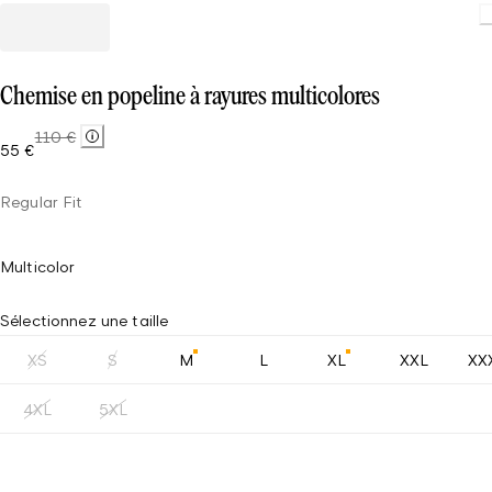
Chemise en popeline à rayures multicolores
110 €
55 €
Regular Fit
Multicolor
Sélectionnez une taille
XS
S
M
L
XL
XXL
XX
4XL
5XL