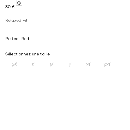
80 €
Relaxed Fit
Perfect Red
Sélectionnez une taille
XS
S
M
L
XL
XXL