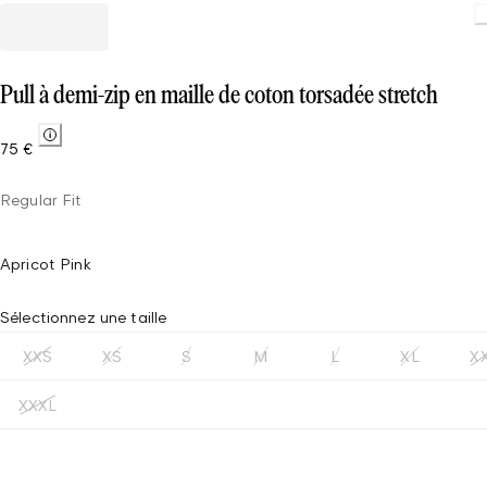
Pull à demi-zip en maille de coton torsadée stretch
75 €
Regular Fit
Apricot Pink
Sélectionnez une taille
XXS
XS
S
M
L
XL
X
XXXL