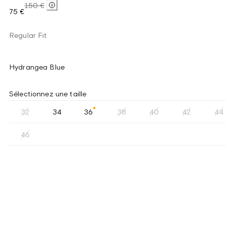
150 €
75 €
Regular Fit
Hydrangea Blue
Sélectionnez une taille
32
34
36
38
40
42
44
46