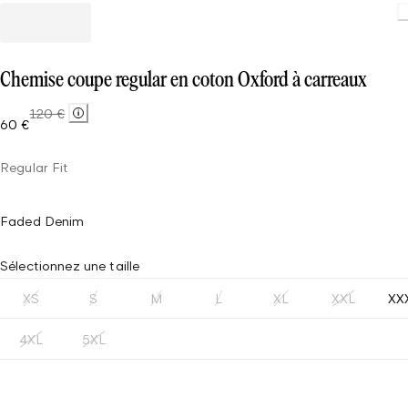
Chemise coupe regular en coton Oxford à carreaux
120 €
60 €
Regular Fit
Faded Denim
Sélectionnez une taille
XS
S
M
L
XL
XXL
XX
4XL
5XL