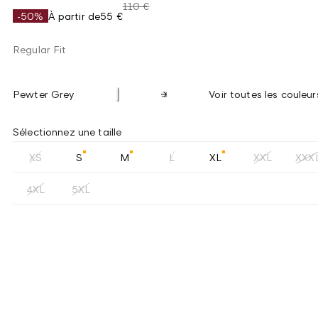
110 €
-50%
À partir de
55 €
Regular Fit
Pewter Grey
Voir toutes les couleur
Sélectionnez une taille
XS
S
M
L
XL
XXL
XXX
4XL
5XL