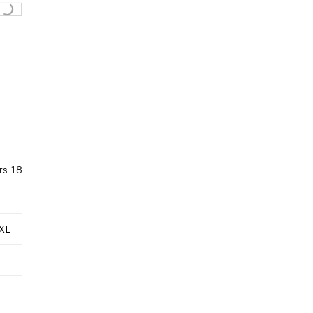
...
rs 18
XL