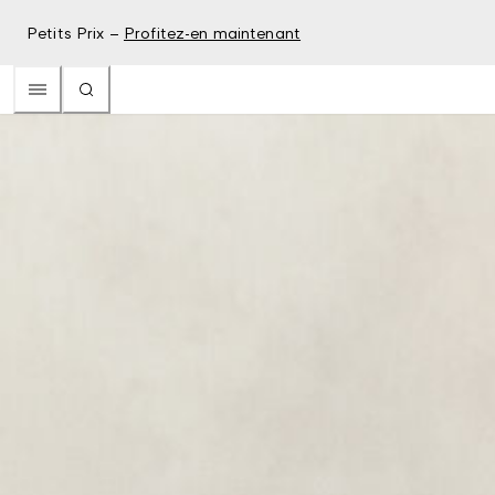
Petits Prix –
Profitez-en maintenant